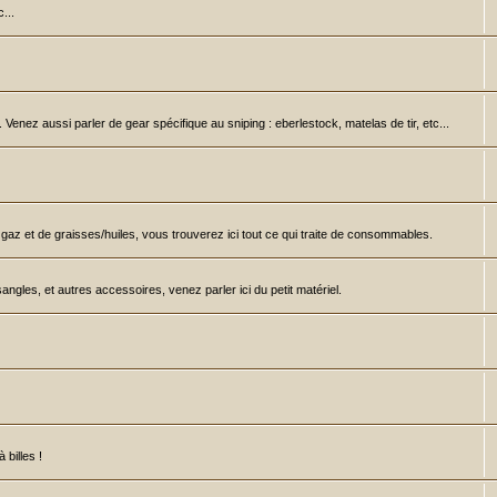
...
à. Venez aussi parler de gear spécifique au sniping : eberlestock, matelas de tir, etc...
e gaz et de graisses/huiles, vous trouverez ici tout ce qui traite de consommables.
gles, et autres accessoires, venez parler ici du petit matériel.
billes !