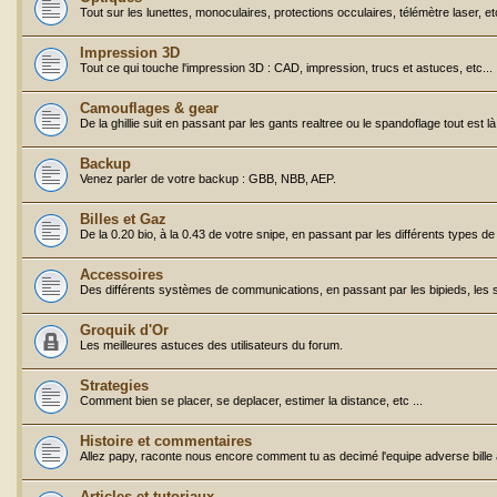
Tout sur les lunettes, monoculaires, protections occulaires, télémètre laser, etc
Impression 3D
Tout ce qui touche l'impression 3D : CAD, impression, trucs et astuces, etc...
Camouflages & gear
De la ghillie suit en passant par les gants realtree ou le spandoflage tout est l
Backup
Venez parler de votre backup : GBB, NBB, AEP.
Billes et Gaz
De la 0.20 bio, à la 0.43 de votre snipe, en passant par les différents types d
Accessoires
Des différents systèmes de communications, en passant par les bipieds, les san
Groquik d'Or
Les meilleures astuces des utilisateurs du forum.
Strategies
Comment bien se placer, se deplacer, estimer la distance, etc ...
Histoire et commentaires
Allez papy, raconte nous encore comment tu as decimé l'equipe adverse bille à 
Articles et tutoriaux