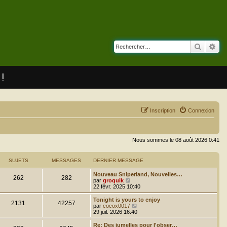
Recherc
Rec
 !
Inscription
Connexion
Nous sommes le 08 août 2026 0:41
SUJETS
MESSAGES
DERNIER MESSAGE
Nouveau Sniperland, Nouvelles…
262
282
C
par
groquik
o
22 févr. 2025 10:40
n
s
Tonight is yours to enjoy
2131
42257
u
C
par
cocox0017
l
o
29 juil. 2026 16:40
t
n
e
s
Re: Des jumelles pour l'obser…