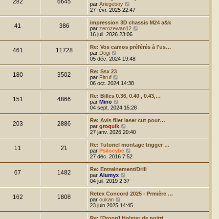
282
6645
r
u
C
par
Ariegeboy
l
l
o
27 févr. 2025 22:47
e
t
n
d
e
s
impression 3D chassis M24 a&k
e
41
386
r
u
C
par
zerozewan12
r
l
l
o
16 juil. 2026 23:06
n
e
t
n
i
d
e
s
Re: Vos camos préférés à l'us…
e
e
461
11728
r
u
C
par
Dogi
r
r
l
l
o
05 déc. 2024 19:48
m
n
e
t
n
e
i
d
e
s
Re: Ssx 23
s
e
e
180
3502
r
u
C
par
Fitruf
s
r
r
l
l
o
06 oct. 2024 14:38
a
m
n
e
t
n
g
e
i
d
e
s
e
Re: Billes 0.36, 0.40 , 0.43,…
s
e
e
151
4866
r
u
C
par
Mino
s
r
r
l
l
o
04 sept. 2024 15:28
a
m
n
e
t
n
g
e
i
d
e
s
e
Re: Avis filet laser cut pour…
s
e
e
203
2886
r
u
C
par
groquik
s
r
r
l
l
o
27 janv. 2026 20:40
a
m
n
e
t
n
g
e
i
d
e
s
e
Re: Tutoriel montage trigger …
s
e
e
11
21
r
u
C
par
Psilocybe
s
r
r
l
l
o
27 déc. 2016 7:52
a
m
n
e
t
n
g
e
i
d
e
s
e
Re: Entrainement/Drill
s
e
e
67
1482
r
u
C
par
Alumyx
s
r
r
l
l
o
04 juil. 2019 2:37
a
m
n
e
t
n
g
e
i
d
e
s
e
Retex Concord 2025 - Prmière …
s
e
e
162
1808
r
u
C
par
oukan
s
r
r
l
l
o
23 juin 2025 14:45
a
m
n
e
t
n
g
e
i
d
e
s
e
Re: [Droop] Holster de poitri…
s