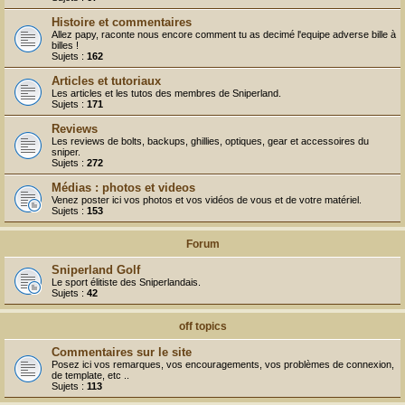
Histoire et commentaires
Allez papy, raconte nous encore comment tu as decimé l'equipe adverse bille à
billes !
Sujets :
162
Articles et tutoriaux
Les articles et les tutos des membres de Sniperland.
Sujets :
171
Reviews
Les reviews de bolts, backups, ghillies, optiques, gear et accessoires du
sniper.
Sujets :
272
Médias : photos et videos
Venez poster ici vos photos et vos vidéos de vous et de votre matériel.
Sujets :
153
Forum
Sniperland Golf
Le sport élitiste des Sniperlandais.
Sujets :
42
off topics
Commentaires sur le site
Posez ici vos remarques, vos encouragements, vos problèmes de connexion,
de template, etc ..
Sujets :
113