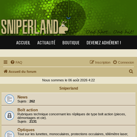
ACCUEIL
ACTUALITÉ
BOUTIQUE
DEVENEZ ADHÉRENT !
FAQ
Inscription
Connexion
R
Accueil du forum
e
Nous sommes le 06 août 2026 4:22
c
Sniperland
h
News
e
Sujets :
262
r
Bolt action
Rubriques technique concernant les répliques de type bolt action (pieces,
c
démontages et cie).
Sujets :
2131
h
Optiques
e
Tout sur les lunettes, monoculaires, protections occulaires, télémètre laser,