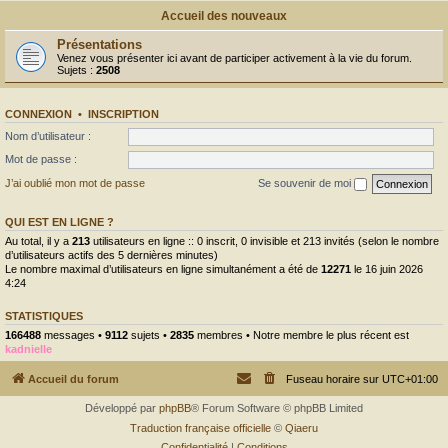
Accueil des nouveaux
Présentations
Venez vous présenter ici avant de participer activement à la vie du forum.
Sujets :
2508
CONNEXION
•
INSCRIPTION
Nom d’utilisateur :
Mot de passe :
J’ai oublié mon mot de passe
Se souvenir de moi
QUI EST EN LIGNE ?
Au total, il y a
213
utilisateurs en ligne :: 0 inscrit, 0 invisible et 213 invités (selon le nombre
d’utilisateurs actifs des 5 dernières minutes)
Le nombre maximal d’utilisateurs en ligne simultanément a été de
12271
le 16 juin 2026
4:24
STATISTIQUES
166488
messages •
9112
sujets •
2835
membres • Notre membre le plus récent est
kadnielle
Accueil du forum
Fuseau horaire sur
UTC+01:00
Développé par
phpBB
® Forum Software © phpBB Limited
Traduction française officielle
©
Qiaeru
Confidentialité
|
Conditions