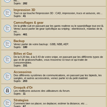
r
etc...
Sujets :
282
Impression 3D
Tout ce qui touche l'impression 3D : CAD, impression, trucs et astuces, etc...
Sujets :
41
Camouflages & gear
De la ghillie suit en passant par les gants realtree ou le spandoflage tout est là.
Venez aussi parler de gear spécifique au sniping : eberlestock, matelas de tir,
etc...
Sujets :
461
Backup
Venez parler de votre backup : GBB, NBB, AEP.
Sujets :
180
Billes et Gaz
De la 0.20 bio, à la 0.43 de votre snipe, en passant par les différents types de
gaz et de graisses/huiles, vous trouverez ici tout ce qui traite de
consommables.
Sujets :
151
Accessoires
Des différents systèmes de communications, en passant par les bipieds, les
sangles, et autres accessoires, venez parler ici du petit matériel.
Sujets :
203
Groquik d'Or
Les meilleures astuces des utilisateurs du forum.
Sujets :
11
Strategies
Comment bien se placer, se deplacer, estimer la distance, etc ...
Sujets :
67