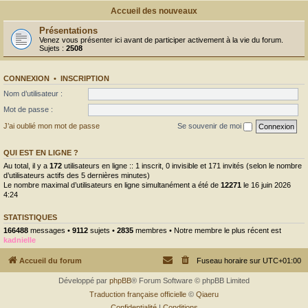
Accueil des nouveaux
Présentations
Venez vous présenter ici avant de participer activement à la vie du forum.
Sujets :
2508
CONNEXION
•
INSCRIPTION
Nom d’utilisateur :
Mot de passe :
J’ai oublié mon mot de passe
Se souvenir de moi
QUI EST EN LIGNE ?
Au total, il y a
172
utilisateurs en ligne :: 1 inscrit, 0 invisible et 171 invités (selon le nombre
d’utilisateurs actifs des 5 dernières minutes)
Le nombre maximal d’utilisateurs en ligne simultanément a été de
12271
le 16 juin 2026
4:24
STATISTIQUES
166488
messages •
9112
sujets •
2835
membres • Notre membre le plus récent est
kadnielle
Accueil du forum
Fuseau horaire sur
UTC+01:00
Développé par
phpBB
® Forum Software © phpBB Limited
Traduction française officielle
©
Qiaeru
Confidentialité
|
Conditions