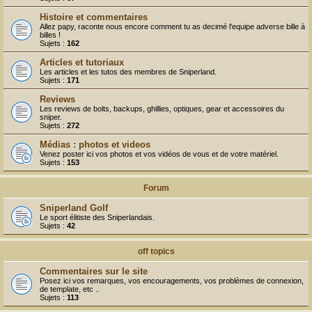
Histoire et commentaires
Allez papy, raconte nous encore comment tu as decimé l'equipe adverse bille à
billes !
Sujets :
162
Articles et tutoriaux
Les articles et les tutos des membres de Sniperland.
Sujets :
171
Reviews
Les reviews de bolts, backups, ghillies, optiques, gear et accessoires du
sniper.
Sujets :
272
Médias : photos et videos
Venez poster ici vos photos et vos vidéos de vous et de votre matériel.
Sujets :
153
Forum
Sniperland Golf
Le sport élitiste des Sniperlandais.
Sujets :
42
off topics
Commentaires sur le site
Posez ici vos remarques, vos encouragements, vos problèmes de connexion,
de template, etc ..
Sujets :
113