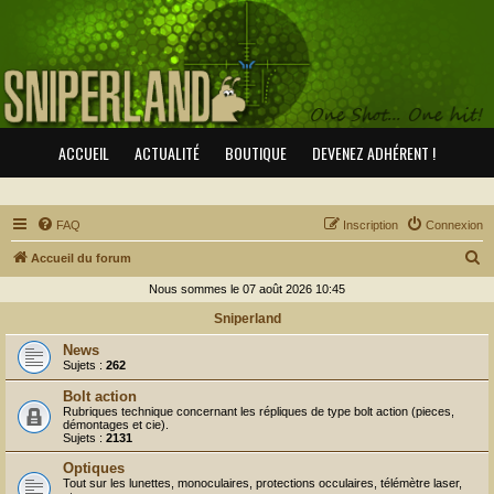
ACCUEIL
ACTUALITÉ
BOUTIQUE
DEVENEZ ADHÉRENT !
FAQ
Inscription
Connexion
R
Accueil du forum
e
Nous sommes le 07 août 2026 10:45
c
Sniperland
h
News
e
Sujets :
262
r
Bolt action
Rubriques technique concernant les répliques de type bolt action (pieces,
c
démontages et cie).
Sujets :
2131
h
Optiques
e
Tout sur les lunettes, monoculaires, protections occulaires, télémètre laser,