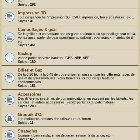
r
etc...
Sujets :
282
Impression 3D
Tout ce qui touche l'impression 3D : CAD, impression, trucs et astuces, etc...
Sujets :
41
Camouflages & gear
De la ghillie suit en passant par les gants realtree ou le spandoflage tout est là.
Venez aussi parler de gear spécifique au sniping : eberlestock, matelas de tir,
etc...
Sujets :
461
Backup
Venez parler de votre backup : GBB, NBB, AEP.
Sujets :
180
Billes et Gaz
De la 0.20 bio, à la 0.43 de votre snipe, en passant par les différents types de
gaz et de graisses/huiles, vous trouverez ici tout ce qui traite de
consommables.
Sujets :
151
Accessoires
Des différents systèmes de communications, en passant par les bipieds, les
sangles, et autres accessoires, venez parler ici du petit matériel.
Sujets :
203
Groquik d'Or
Les meilleures astuces des utilisateurs du forum.
Sujets :
11
Strategies
Comment bien se placer, se deplacer, estimer la distance, etc ...
Sujets :
67