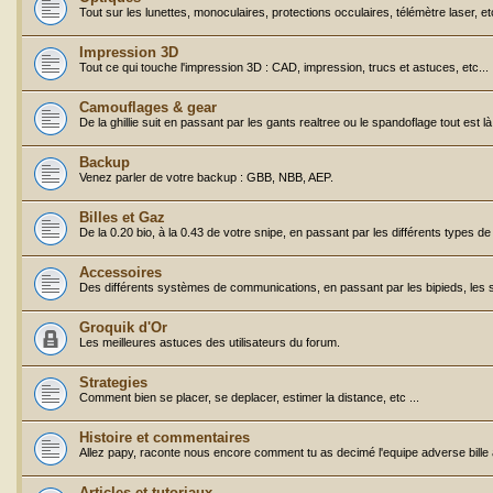
Tout sur les lunettes, monoculaires, protections occulaires, télémètre laser, etc
Impression 3D
Tout ce qui touche l'impression 3D : CAD, impression, trucs et astuces, etc...
Camouflages & gear
De la ghillie suit en passant par les gants realtree ou le spandoflage tout est l
Backup
Venez parler de votre backup : GBB, NBB, AEP.
Billes et Gaz
De la 0.20 bio, à la 0.43 de votre snipe, en passant par les différents types d
Accessoires
Des différents systèmes de communications, en passant par les bipieds, les san
Groquik d'Or
Les meilleures astuces des utilisateurs du forum.
Strategies
Comment bien se placer, se deplacer, estimer la distance, etc ...
Histoire et commentaires
Allez papy, raconte nous encore comment tu as decimé l'equipe adverse bille à 
Articles et tutoriaux