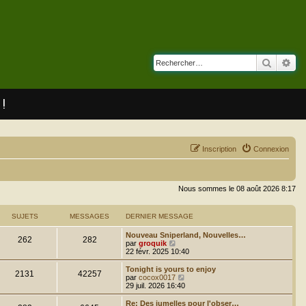
Recherc
Rec
 !
Inscription
Connexion
Nous sommes le 08 août 2026 8:17
SUJETS
MESSAGES
DERNIER MESSAGE
Nouveau Sniperland, Nouvelles…
262
282
C
par
groquik
o
22 févr. 2025 10:40
n
s
Tonight is yours to enjoy
2131
42257
u
C
par
cocox0017
l
o
29 juil. 2026 16:40
t
n
e
s
Re: Des jumelles pour l'obser…