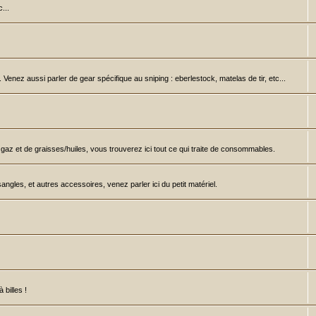
...
à. Venez aussi parler de gear spécifique au sniping : eberlestock, matelas de tir, etc...
e gaz et de graisses/huiles, vous trouverez ici tout ce qui traite de consommables.
gles, et autres accessoires, venez parler ici du petit matériel.
billes !