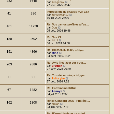
282
6645
r
u
C
par
Ariegeboy
l
l
o
27 févr. 2025 22:47
e
t
n
d
e
s
impression 3D chassis M24 a&k
e
41
386
r
u
C
par
zerozewan12
r
l
l
o
16 juil. 2026 23:06
n
e
t
n
i
d
e
s
Re: Vos camos préférés à l'us…
e
e
461
11728
r
u
C
par
Dogi
r
r
l
l
o
05 déc. 2024 19:48
m
n
e
t
n
e
i
d
e
s
Re: Ssx 23
s
e
e
180
3502
r
u
C
par
Fitruf
s
r
r
l
l
o
06 oct. 2024 14:38
a
m
n
e
t
n
g
e
i
d
e
s
e
Re: Billes 0.36, 0.40 , 0.43,…
s
e
e
151
4866
r
u
C
par
Mino
s
r
r
l
l
o
04 sept. 2024 15:28
a
m
n
e
t
n
g
e
i
d
e
s
e
Re: Avis filet laser cut pour…
s
e
e
203
2886
r
u
C
par
groquik
s
r
r
l
l
o
27 janv. 2026 20:40
a
m
n
e
t
n
g
e
i
d
e
s
e
Re: Tutoriel montage trigger …
s
e
e
11
21
r
u
C
par
Psilocybe
s
r
r
l
l
o
27 déc. 2016 7:52
a
m
n
e
t
n
g
e
i
d
e
s
e
Re: Entrainement/Drill
s
e
e
67
1482
r
u
C
par
Alumyx
s
r
r
l
l
o
04 juil. 2019 2:37
a
m
n
e
t
n
g
e
i
d
e
s
e
Retex Concord 2025 - Prmière …
s
e
e
162
1808
r
u
C
par
oukan
s
r
r
l
l
o
23 juin 2025 14:45
a
m
n
e
t
n
g
e
i
d
e
s
e
Re: [Droop] Holster de poitri…
s