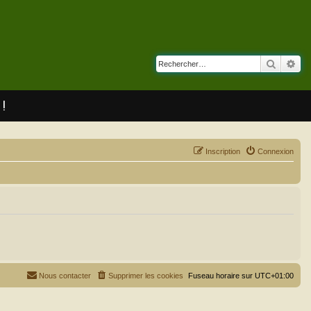
Recherc
Rec
 !
Inscription
Connexion
Nous contacter
Supprimer les cookies
Fuseau horaire sur
UTC+01:00