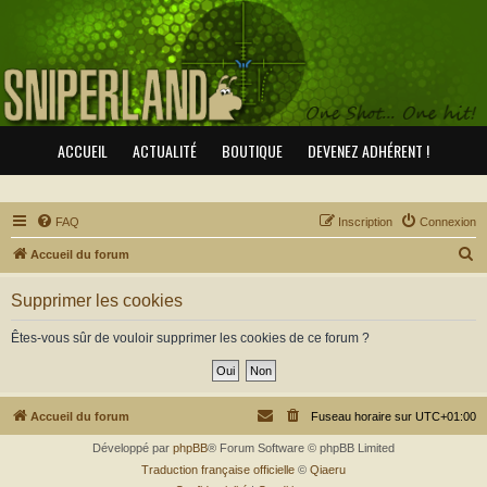
ACCUEIL
ACTUALITÉ
BOUTIQUE
DEVENEZ ADHÉRENT !
FAQ
Inscription
Connexion
R
Accueil du forum
e
Supprimer les cookies
c
h
Êtes-vous sûr de vouloir supprimer les cookies de ce forum ?
e
r
c
Accueil du forum
Fuseau horaire sur
UTC+01:00
h
Développé par
phpBB
® Forum Software © phpBB Limited
e
Traduction française officielle
©
Qiaeru