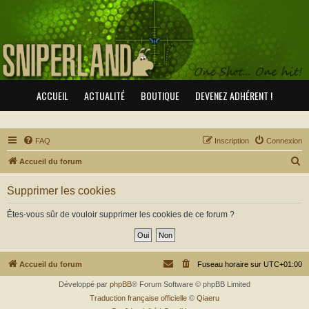
ACCUEIL
ACTUALITÉ
BOUTIQUE
DEVENEZ ADHÉRENT !
FAQ
Inscription
Connexion
R
Accueil du forum
e
Supprimer les cookies
c
h
Êtes-vous sûr de vouloir supprimer les cookies de ce forum ?
e
r
c
Accueil du forum
Fuseau horaire sur
UTC+01:00
h
Développé par
phpBB
® Forum Software © phpBB Limited
e
Traduction française officielle
©
Qiaeru