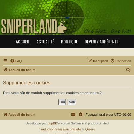
ACCUEIL
ACTUALITÉ
BOUTIQUE
DEVENEZ ADHÉRENT !
FAQ
Inscription
Connexion
R
Accueil du forum
e
Supprimer les cookies
c
h
Êtes-vous sûr de vouloir supprimer les cookies de ce forum ?
e
r
c
Accueil du forum
Fuseau horaire sur
UTC+01:00
h
Développé par
phpBB
® Forum Software © phpBB Limited
e
Traduction française officielle
©
Qiaeru