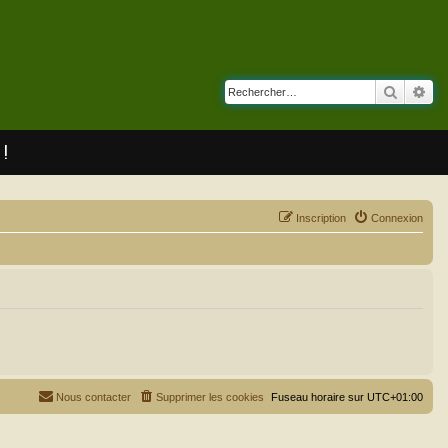
Recherc
Rec
 !
Inscription
Connexion
Nous contacter
Supprimer les cookies
Fuseau horaire sur
UTC+01:00