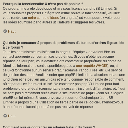
Pourquoi la fonctionnalité X n’est pas disponible ?
Ce programme a été développé et mis sous licence par phpBB Limited. Si
vous souhaitez proposer l’intégration d’une nouvelle fonctionnalité, veuillez
vous rendre sur
notre centre d’idées
(en anglais) où vous pourrez voter pour
les idées soumises par d’autres utilisateurs et suggérer les vôtres.
Haut
Qui dois-je contacter à propos de problèmes d’abus ou d’ordres légaux liés
à ce forum ?
Tous les administrateurs listés sur la page « L’équipe » devraient être un
contact approprié concernant ces problèmes. Si vous n’obtenez aucune
réponse de leur part, vous devriez alors contacter le propriétaire du domaine
(dont les informations sont disponibles grâce à
une requête WHOIS
), ou, si
celui-ci fonctionne sur un service gratuit (comme Yahoo, Free, etc.), le service
de gestion des abus. Veuillez noter que phpBB Limited n’a absolument aucune
juridiction et ne peut en aucun cas être tenu comme responsable de comment,
où et par qui ce forum est utilisé. Ne contactez pas phpBB Limited pour tout
problème d’ordre légal (commentaire incessant, insultant, diffamatoire, etc.) qui
ne sont pas directement reliés avec le site internet de phpBB.com ou le logiciel
phpBB en lui-même. Si vous envoyez un courrier électronique à phpBB
Limited à propos d’une utilisation de tierce partie de ce logiciel, attendez-vous
à une réponse laconique ou à ne pas recevoir de réponse.
Haut
Comment puis-je contacter un administrateur du forum ?