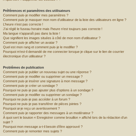
r
Préférences et paramètres des utilisateurs
Comment puis-je modifier mes paramètres ?
Comment puis-je masquer mon nom d’utilisateur de la liste des utilisateurs en ligne ?
L’heure n’est pas correcte !
J’ai réglé le fuseau horaire mais l’heure n’est toujours pas correcte !
Ma langue n’apparaît pas dans la liste !
Que signifient les images situées à côté de mon nom d’utilisateur ?
Comment puis-je afficher un avatar ?
Quel est mon rang et comment puis-je le modifier ?
Pourquoi m’est-il demandé de me connecter lorsque je clique sur le lien de courrier
électronique d’un utilisateur ?
Problèmes de publication
Comment puis-je publier un nouveau sujet ou une réponse ?
Comment puis-je modifier ou supprimer un message ?
Comment puis-je insérer une signature à mon message ?
Comment puis-je créer un sondage ?
Pourquoi ne puis-je pas ajouter plus d’options à un sondage ?
Comment puis-je modifier ou supprimer un sondage ?
Pourquoi ne puis-je pas accéder à un forum ?
Pourquoi ne puis-je pas transférer de pièces jointes ?
Pourquoi ai-je reçu un avertissement ?
Comment puis-je rapporter des messages à un modérateur ?
À quoi sert le bouton « Enregistrer comme brouillon » affiché lors de la rédaction d’un
sujet ?
Pourquoi mon message a-t-il besoin d’être approuvé ?
Comment puis-je remonter mes sujets ?