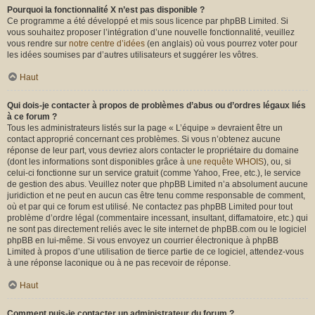
Pourquoi la fonctionnalité X n’est pas disponible ?
Ce programme a été développé et mis sous licence par phpBB Limited. Si
vous souhaitez proposer l’intégration d’une nouvelle fonctionnalité, veuillez
vous rendre sur
notre centre d’idées
(en anglais) où vous pourrez voter pour
les idées soumises par d’autres utilisateurs et suggérer les vôtres.
Haut
Qui dois-je contacter à propos de problèmes d’abus ou d’ordres légaux liés
à ce forum ?
Tous les administrateurs listés sur la page « L’équipe » devraient être un
contact approprié concernant ces problèmes. Si vous n’obtenez aucune
réponse de leur part, vous devriez alors contacter le propriétaire du domaine
(dont les informations sont disponibles grâce à
une requête WHOIS
), ou, si
celui-ci fonctionne sur un service gratuit (comme Yahoo, Free, etc.), le service
de gestion des abus. Veuillez noter que phpBB Limited n’a absolument aucune
juridiction et ne peut en aucun cas être tenu comme responsable de comment,
où et par qui ce forum est utilisé. Ne contactez pas phpBB Limited pour tout
problème d’ordre légal (commentaire incessant, insultant, diffamatoire, etc.) qui
ne sont pas directement reliés avec le site internet de phpBB.com ou le logiciel
phpBB en lui-même. Si vous envoyez un courrier électronique à phpBB
Limited à propos d’une utilisation de tierce partie de ce logiciel, attendez-vous
à une réponse laconique ou à ne pas recevoir de réponse.
Haut
Comment puis-je contacter un administrateur du forum ?