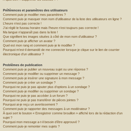
r
Préférences et paramètres des utilisateurs
Comment puis-je modifier mes paramètres ?
Comment puis-je masquer mon nom d’utilisateur de la liste des utilisateurs en ligne ?
L’heure n’est pas correcte !
J’ai réglé le fuseau horaire mais l’heure n’est toujours pas correcte !
Ma langue n’apparaît pas dans la liste !
Que signifient les images situées à côté de mon nom d’utilisateur ?
Comment puis-je afficher un avatar ?
Quel est mon rang et comment puis-je le modifier ?
Pourquoi m’est-il demandé de me connecter lorsque je clique sur le lien de courrier
électronique d’un utilisateur ?
Problèmes de publication
Comment puis-je publier un nouveau sujet ou une réponse ?
Comment puis-je modifier ou supprimer un message ?
Comment puis-je insérer une signature à mon message ?
Comment puis-je créer un sondage ?
Pourquoi ne puis-je pas ajouter plus d’options à un sondage ?
Comment puis-je modifier ou supprimer un sondage ?
Pourquoi ne puis-je pas accéder à un forum ?
Pourquoi ne puis-je pas transférer de pièces jointes ?
Pourquoi ai-je reçu un avertissement ?
Comment puis-je rapporter des messages à un modérateur ?
À quoi sert le bouton « Enregistrer comme brouillon » affiché lors de la rédaction d’un
sujet ?
Pourquoi mon message a-t-il besoin d’être approuvé ?
Comment puis-je remonter mes sujets ?